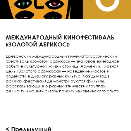
КНИГОИЗДАНИЕ
ES HOUSE
УЧЕБНЫЙ ЦЕНТР ИМЕН
 МЕРОПРИЯТИЯ
ВАРТАНА ГРЕГОРЯНА
НАЛЬНЫЙ КОМИТЕТ
НАУЧНЫЕ ИССЛЕДОВ
IJAN IT!
МЕЖДУНАРОДНЫЙ КИНОФЕСТИВАЛЬ
НАЦИОНАЛЬНАЯ ПО
«ЗОЛОТОЙ АБРИКОС»
АНСКИЙ ОБЩИННЫЙ
«АРМЕНИЯ 2021–2041»
Ереванский международный кинематографический
НДИИ
фестиваль «Золотой абрикос» — знаковое ежегодное
«Армяне будущего»
событие культурной жизни столицы Армении. Главная
цель «Золотого абрикоса» — наведение мостов и
 «ШКОЛА № 20»
FUTURES STUDIO
содействие диалогу разных культур. Каждый год в
рамках фестиваля демонстрируются фильмы,
МА КУЛЬТУРЫ И
ПРОГРАММНЫЕ КЛАС
рассказывающие о разных этнических группах,
ИЯ
СМЕШАННОГО
религиях и нациях сквозь призму человеческого опыта.
ФИНАНСИРОВАНИЯ —
 «АКТА АРМЯНСКОЙ
ОСНОВЕ СТРАТЕГИИ Р
И»
АНСКАЯ
ЕСТВЕННАЯ
АТИВА
< Предыдущий