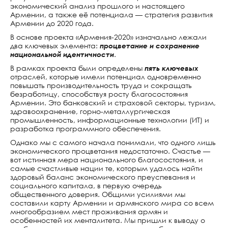
экономический анализ прошлого и настоящего
ИРОВАНИЯ — В
Армении, а также её потенциала — стратегия развития
СТРАТЕГИИ РАЗВИТИЯ
Армении до 2020 года.
В основе проекта «Армения-2020» изначально лежали
два ключевых элемента:
процветание и сохранение
национальной идентичности
.
В рамках проекта были определены
пять ключевых
отраслей, которые имели потенциал одновременно
повышать производительность труда и сокращать
безработицу, способствуя росту благосостояния
Армении. Это банковский и страховой секторы, туризм,
здравоохранение, горно-металлургическая
промышленность, информационные технологии (ИТ) и
разработка программного обеспечения.
Однако мы с самого начала понимали, что одного лишь
экономического процветания недостаточно. Счастье —
вот истинная мера национального благосостояния, и
самые счастливые нации те, которым удалось найти
здоровый баланс экономического преуспевания и
социального капитала, в первую очередь
общественного доверия. Общими усилиями мы
составили карту Армении и армянского мира со всем
многообразием мест проживания армян и
особенностей их менталитета. Мы пришли к выводу о