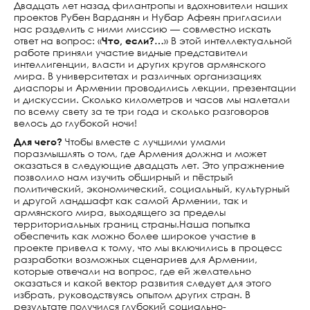
Двадцать лет назад филантропы и вдохновители наших
проектов Рубен Варданян и Нубар Афеян пригласили
Е СМИ
нас разделить с ними миссию — совместно искать
ответ на вопрос: «
Что, если?…
» В этой интеллектуальной
ВИДЕО «АВРОРЫ»
работе приняли участие видные представители
интеллигенции, власти и других кругов армянского
ТОГРАФ
мира. В университетах и различных организациях
диаспоры и Армении проводились лекции, презентации
ЗДАНИЕ
и дискуссии. Сколько километров и часов мы налетали
по всему свету за те три года и сколько разговоров
 ЦЕНТР ИМЕНИ
велось до глубокой ночи!
 ГРЕГОРЯНА
Для чего?
Чтобы вместе с лучшими умами
поразмышлять о том, где Армения должна и может
Е ИССЛЕДОВАНИЯ
оказаться в следующие двадцать лет. Это упражнение
позволило нам изучить обширный и пёстрый
ЛЬНАЯ ПОВЕСТКА
политический, экономический, социальный, культурный
и другой ландшафт как самой Армении, так и
армянского мира, выходящего за пределы
Я 2021–2041»
территориальных границ страны.Наша попытка
обеспечить как можно более широкое участие в
 будущего»
проекте привела к тому, что мы включились в процесс
разработки возможных сценариев для Армении,
STUDIO
которые отвечали на вопрос, где ей желательно
оказаться и какой вектор развития следует для этого
ММНЫЕ КЛАСТЕРЫ
избрать, руководствуясь опытом других стран. В
НОГО
результате получился глубокий социально-