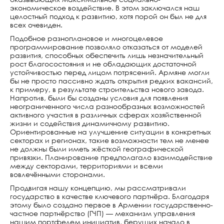
экономическое воздействие. В этом заключался наш
целостный подход к развитию, хотя порой он был не для
всех очевиден.
Подобное разноплановое и многоцелевое
программирование позволяло отказаться от моделей
развития, способных обеспечить лишь незначительный
рост благосостояния и не обладающих достаточной
устойчивостью перед лицом потрясений. Армяне могли
бы не просто пассивно ждать открытия редких вакансий,
к примеру, в результате строительства нового завода.
Напротив, были бы созданы условия для появления
неограниченного числа разнообразных возможностей
активного участия в различных сферах хозяйственной
жизни и содействия динамичному развитию.
Ориентированные на улучшение ситуации в конкретных
секторах и регионах, такие возможности тем не менее
не должны были иметь жёсткой географической
привязки. Планирование предполагало взаимодействие
между секторами, территориями и всеми
вовлечёнными сторонами.
Продвигая нашу концепцию, мы рассматривали
государство в качестве ключевого партнёра. Благодаря
этому было создано первое в Армении государственно-
частное партнёрство (ГЧП) — механизм управления
нашим портфелем инициатив, берущих начало в