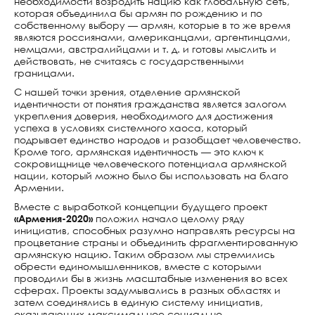
необходимости возродить нацию как глобальную сеть,
которая объединила бы армян по рождению и по
собственному выбору — армян, которые в то же время
являются россиянами, американцами, аргентинцами,
немцами, австралийцами и т. д. и готовы мыслить и
действовать, не считаясь с государственными
границами.
С нашей точки зрения, отделение армянской
идентичности от понятия гражданства является залогом
укрепления доверия, необходимого для достижения
успеха в условиях системного хаоса, который
подрывает единство народов и разобщает человечество.
Кроме того, армянская идентичность — это ключ к
сокровищнице человеческого потенциала армянской
нации, который можно было бы использовать на благо
Армении.
Вместе с выработкой концепции будущего проект
«Армения-2020»
положил начало целому ряду
инициатив, способных разумно направлять ресурсы на
процветание страны и объединить фрагментированную
армянскую нацию. Таким образом мы стремились
обрести единомышленников, вместе с которыми
проводили бы в жизнь масштабные изменения во всех
сферах. Проекты задумывались в разных областях и
затем соединялись в единую систему инициатив,
оказывающих максимальное социально-