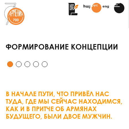
рус
eng
հայ
АРОДНЫЙ
ЛЬНЫЙ ФЕСТИВАЛЬ
СКИЕ ПЕРСПЕКТИВЫ»
ФОРМИРОВАНИЕ КОНЦЕПЦИИ
ИЯ ВРУЧЕНИЯ
«АВРОРА»
«АВРОРА»
ЬНЫЙ
ЦИОННЫЙ ФОРУМ
НИЕ ВАТИКАНА
В НАЧАЛЕ ПУТИ, ЧТО ПРИВЁЛ НАС
ТУДА, ГДЕ МЫ СЕЙЧАС НАХОДИМСЯ,
ИЙ ХАЧКАР В МУЗЕЕ
КАК И В ПРИТЧЕ ОБ АРМЯНАХ
БУДУЩЕГО, БЫЛИ ДВОЕ МУЖЧИН.
ENIA
AT