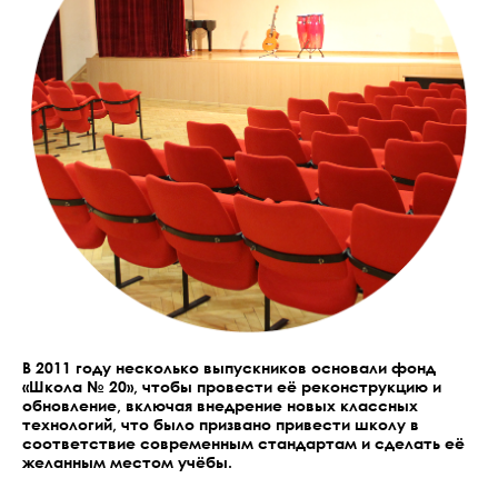
НИЕ ВАТИКАНА
ИЙ ХАЧКАР В МУЗЕЕ
ENIA
AT
Е СМИ
ВИДЕО «АВРОРЫ»
ТОГРАФ
ЗДАНИЕ
 ЦЕНТР ИМЕНИ
В 2011 году несколько выпускников основали фонд
«Школа № 20», чтобы провести её реконструкцию и
 ГРЕГОРЯНА
обновление, включая внедрение новых классных
технологий, что было призвано привести школу в
Е ИССЛЕДОВАНИЯ
соответствие современным стандартам и сделать её
желанным местом учёбы.
ЛЬНАЯ ПОВЕСТКА