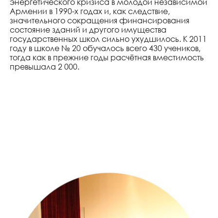
энергетического кризиса в молодой независимой
 ОБРАЗОВАНИЕ
Армении в 1990-х годах и, как следствие,
значительного сокращения финансирования
| ИССЛЕДОВАНИЯ
состояние зданий и другого имущества
государственных школ сильно ухудшилось. К 2011
| КОММЕРЦИАЛИЗАЦИЯ
году в школе № 20 обучалось всего 430 учеников,
тогда как в прежние годы расчётная вместимость
ИЧЕСКАЯ ПЛАТФОРМА
превышала 2 000.
E UTURN
ВАНИЕ СВЯЗЕЙ
АРОДНЫЙ
ЛЬНЫЙ ФЕСТИВАЛЬ
СКИЕ ПЕРСПЕКТИВЫ»
ИЯ ВРУЧЕНИЯ
«АВРОРА»
«АВРОРА»
ЬНЫЙ
ЦИОННЫЙ ФОРУМ