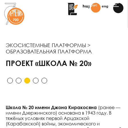
рус
eng
հայ
МА КУЛЬТУРЫ И
ИЯ
 «АКТА АРМЯНСКОЙ
ЭКОСИСТЕМНЫЕ ПЛАТФОРМЫ >
И»
ОБРАЗОВАТЕЛЬНАЯ ПЛАТФОРМА
АНСКАЯ
ПРОЕКТ «ШКОЛА № 20»
ЕСТВЕННАЯ
АТИВА
РЖКА ТВОРЧЕСКОЙ
ТРИИ
ВРАЦИЯ
МА НАУКИ И
Школа № 20 имени Джона Киракосяна
(ранее —
ГИЙ
имени Дзержинского) основана в 1943 году. В
тяжёлых условиях первой Арцахской
(Карабахской) войны, экономического и