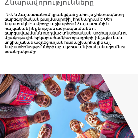
Հնարավորությունները
IDeA
-ն Հայաստանում գրանցված շահույթ չհետապնդող
բարեգործական բազմապրոֆիլ հիմնադրամ է: Մեր
նպատակն է ամբողջ աշխարհում Հայաստանի և
հայկական ինքնության ամրապնդմանն ու
բարգավաճմանն ուղղված տնտեսական, սոցիալական ու
մշակութային երկարաժամկետ ծրագրերի, ինչպես նաև
սոցիալական ազդեցության համաշխարհային այլ
նախաձեռնությունների աջակցության իրականացումն ու
օժանդակումը: