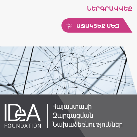
ՆԵՐԳՐԱՎՎԵՔ
ԱՋԱԿՑԵՔ ՄԵԶ