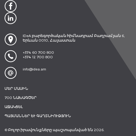
IDeA բարեգործական հիմնադրամ Բաղրամյան 6,
Երևան 0010, Հայաստան
+374 60 700 800
+374 12 700 800
info@idea.am
ՄԵՐ ՄԱՍԻՆ
700 ՆԱԽԱԳԾԵՐ
ԱՋԱԿՑԵԼ
ՊԱՅՄԱՆՆԵՐ ԵՒ ԳԱՂՏՆԻՈՒԹՅՈՒՆ
© Բոլոր իրավունքները պաշտպանված են 2026.