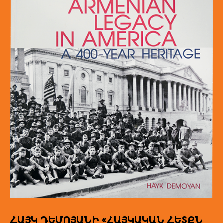
ՀԱՅԿ ԴԵՄՈՅԱՆԻ «ՀԱՅԿԱԿԱՆ ՀԵՏՔՆ