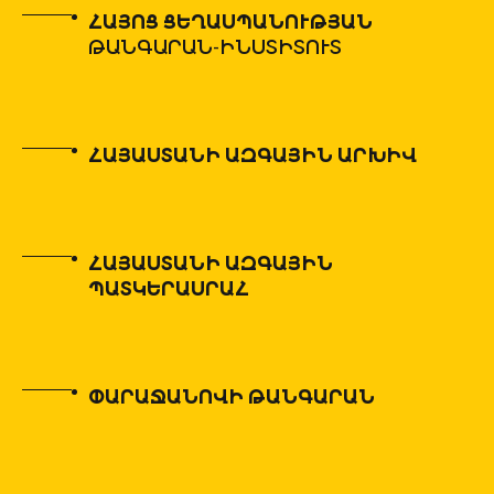
ՀԱՅՈՑ ՑԵՂԱՍՊԱՆՈՒԹՅԱՆ
ԹԱՆԳԱՐԱՆ-ԻՆՍՏԻՏՈՒՏ
ՀԱՅԱՍՏԱՆԻ ԱԶԳԱՅԻՆ ԱՐԽԻՎ
ՀԱՅԱՍՏԱՆԻ ԱԶԳԱՅԻՆ
ՊԱՏԿԵՐԱՍՐԱՀ
ՓԱՐԱՋԱՆՈՎԻ ԹԱՆԳԱՐԱՆ