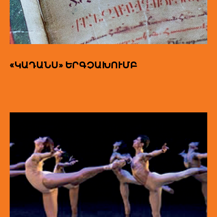
«ԿԱԴԱՆՍ» ԵՐԳՉԱԽՈՒՄԲ