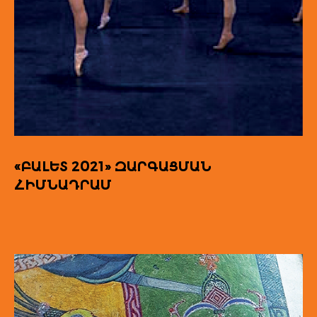
«ԲԱԼԵՏ 2021» ԶԱՐԳԱՑՄԱՆ
ՀԻՄՆԱԴՐԱՄ