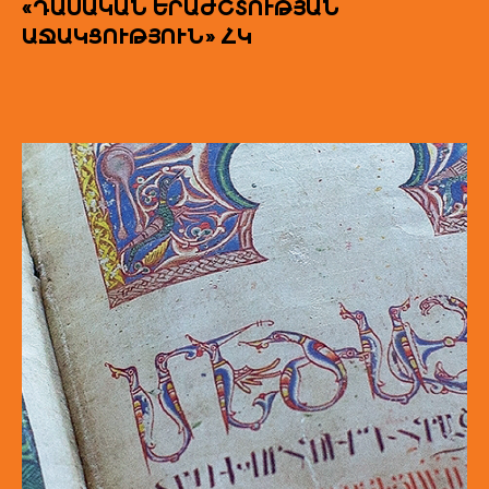
«ԴԱՍԱԿԱՆ ԵՐԱԺՇՏՈՒԹՅԱՆ
ԱՋԱԿՑՈՒԹՅՈՒՆ» ՀԿ