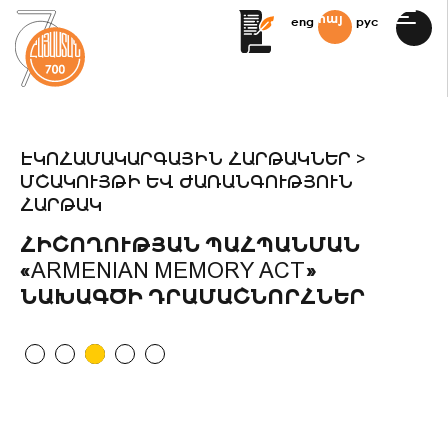
հայ
eng
рус
ԷԿՈՀԱՄԱԿԱՐԳԱՅԻՆ ՀԱՐԹԱԿՆԵՐ >
ՄՇԱԿՈՒՅԹԻ ԵՎ ԺԱՌԱՆԳՈՒԹՅՈՒՆ
ՀԱՐԹԱԿ
ՀԻՇՈՂՈՒԹՅԱՆ ՊԱՀՊԱՆՄԱՆ
«ARMENIAN MEMORY ACT»
ՆԱԽԱԳԾԻ ԴՐԱՄԱՇՆՈՐՀՆԵՐ