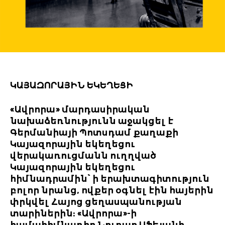
ԿԱՅԱԶՈՐԱՅԻՆ ԵԿԵՂԵՑԻ
«Ավրորա» մարդասիրական
նախաձեռնությունն աջակցել է
Գերմանիայի Պոտսդամ քաղաքի
Կայազորային եկեղեցու
վերակառուցմանն ուղղված
Կայազորային եկեղեցու
հիմնադրամին՝ ի երախտագիտություն
բոլոր նրանց, ովքեր օգնել էին հայերին
փրկվել Հայոց ցեղասպանության
տարիներին: «Ավրորա»-ի
համահիմնադիր Նուբար Աֆեյանի