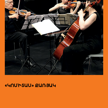
«ԿՈՄԻՏԱՍ» ՔԱՌՅԱԿ