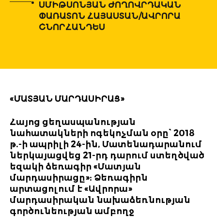
ՍՄԻԹՍՈՆՅԱՆ ԺՈՂՈՎՐԴԱԿԱՆ
ՓԱՌԱՏՈՆ ՀԱՅԱՍՏԱՆ/ԱՎՐՈՐԱ
ՇՆՈՐՀԱՆԴԵՍ
«ՄԱՏՅԱՆ ՄԱՐԴԱՍԻՐԱՑ»
Հայոց ցեղասպանության
նահատակների ոգեկոչման օրը՝ 2018
թ.-ի ապրիլի 24-ին, Մատենադարանում
ներկայացվեց 21-րդ դարում ստեղծված
եզակի ձեռագիր «Մատյան
մարդասիրացը»: Ձեռագիրն
արտացոլում է «Ավրորա»
մարդասիրական նախաձեռնության
գործունեության ամբողջ