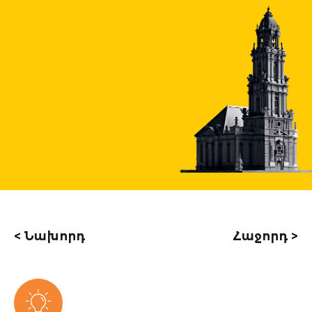
< Նախորդ
Հաջորդ >