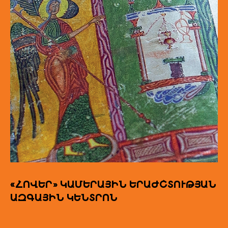
«ՀՈՎԵՐ» ԿԱՄԵՐԱՅԻՆ ԵՐԱԺՇՏՈՒԹՅԱՆ
ԱԶԳԱՅԻՆ ԿԵՆՏՐՈՆ