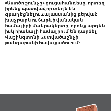
«Աստծո շունչը» ցուցահանդեսը, որտեղ
LIJAN IT!
իրենց պատվավոր տեղն են
«ԱՊԱԳԱ ՀԱՅԿԱԿԱՆԸ
ԱՆԻ ՀԱՄԱՅՆՔԱՅԻՆ
զբաղեցնելու Հայաստանից բերված
FUTURES STUDIO
ՈՆ
խաչքարն ու Տաթևի վանական
համալիրի մանրակերտը, որոնք արդեն
ԶԱՐԳԱՑՄԱՆ
ԹՈՇԱԿՆԵՐ
իսկ հիանալի համալրում են դարձել
ՌԱԶՄԱՎԱՐՈՒԹՅԱՆ
Վաշինգտոնի Աստվածաշնչի
0 ԴՊՐՈՑ
ՀԻՄՔՈՒՄ ԽԱՌԸ
թանգարանի հավաքածուում։
ՖԻՆԱՆՍԱՎՈՐՄԱՆ
ՅԹԻ ԵՎ
ԾՐԱԳՐԱՅԻՆ ԿԼԱՍՏ
ՈՒԹՅՈՒՆ ՀԱՐԹԱԿ
ՂՈՒԹՅԱՆ
ՆՄԱՆ «ARMENIAN
Y ACT» ՆԱԽԱԳԾԻ
ԱՇՆՈՐՀՆԵՐ
ԱՆԻ ԱՐՎԵՍՏՆԵՐԻ
ԳԻԾ
ԵԼՈՎ ՍՏԵՂԾԱՐԱՐ
ԵՐԻՆ