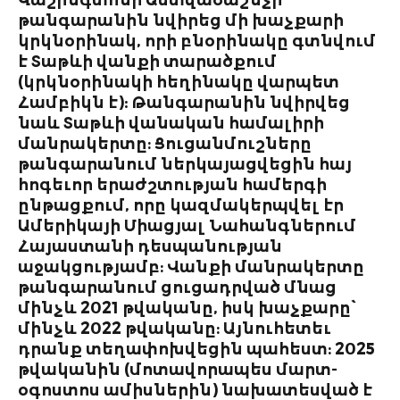
ՒԹՆԵՐ
թանգարանին նվիրեց մի խաչքարի
GO2ARMENIA
կրկնօրինակ, որի բնօրինակը գտնվում
ՐՈՒ
է Տաթևի վանքի տարածքում
ՄԵԴԻԱԿՐԱՏ
ԱՄՈՒԹՅԱՆ ԱՅԳԻՆ
(կրկնօրինակի հեղինակը վարպետ
ՄԻՋԱԶԳԱՅԻՆ
Համբիկն է): Թանգարանին նվիրվեց
ԾԵՐ ԱՐՑԱԽՈՒՄ
ԼՐԱՏՎԱՄԻՋՈՑՆԵՐ
նաև Տաթևի վանական համալիրի
ՈՒՍ» ՌԵՍՏՈՐԱՆ ԵՎ
մանրակերտը։ Ցուցանմուշները
ԱՎՐՈՐԱ ՖՈՏՈ/ՏԵՍԱ
» ԳԻՆԻՆԵՐ
թանգարանում ներկայացվեցին հայ
հոգեւոր երաժշտության համերգի
ԿԻՆԵՄԱՏՈԳՐԱՖԻԱ
ՔԱՇԻՆՈՒԹՅԱՆ
ընթացքում, որը կազմակերպվել էր
ԱՐՏՆԵՐ
ԳՐՔԻ ՏՊԱԳՐՈՒԹՅՈՒ
Ամերիկայի Միացյալ Նահանգներում
Հայաստանի դեսպանության
Ն ՀԱՐԹԱԿ
ՎԱՐԴԱՆ ԳՐԵԳՈՐՅԱ
աջակցությամբ։ Վանքի մանրակերտը
ԱՆՎԱՆ ՈՒՍՈՒՄՆԱԿ
ԻԼԻՋԱՆ
թանգարանում ցուցադրված մնաց
ԿԵՆՏՐՈՆ
մինչև 2021 թվականը, իսկ խաչքարը՝
ԻԶ ՀԱՈՒՍ
ՀԵՏԱԶՈՏՈՒԹՅՈՒՆՆ
մինչև 2022 թվականը։ Այնուհետեւ
 ՄԻՋՈՑԱՌՈՒՄՆԵՐ
դրանք տեղափոխվեցին պահեստ։ 2025
ԱԶԳԱՅԻՆ ՕՐԱԿԱՐԳ
թվականին (մոտավորապես մարտ-
ԻՆ ԿՈՄԻՏԵ
օգոստոս ամիսներին) նախատեսված է
ՀԱՅԱՍՏԱՆ 2021 – 204