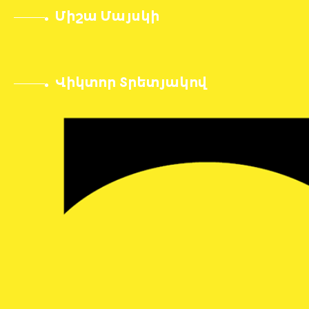
Միշա Մայսկի
Վիկտոր Տրետյակով