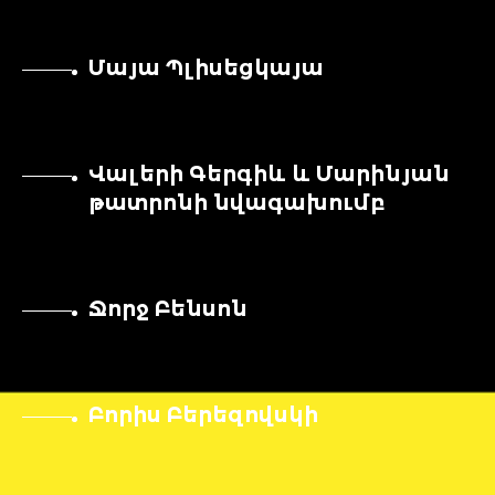
Մայա Պլիսեցկայա
Վալերի Գերգիև և Մարինյան
թատրոնի նվագախումբ
Ջորջ Բենսոն
Բորիս Բերեզովսկի