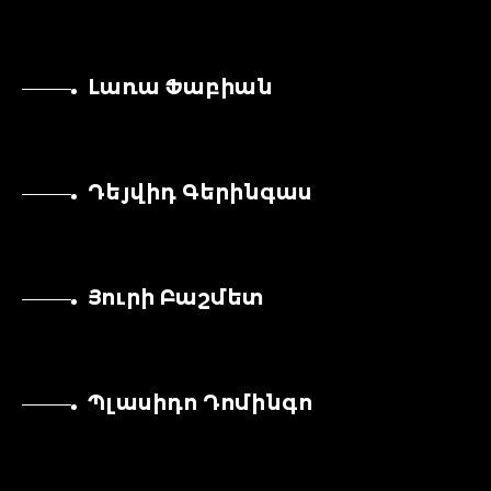
Լառա Ֆաբիան
Դեյվիդ Գերինգաս
Յուրի Բաշմետ
Պլասիդո Դոմինգո