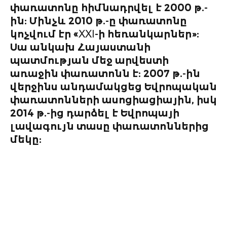
փառատոնը հիմնադրվել է 2000 թ.-
 ՀԱՅԿԱԿԱՆԸ»
ին: Մինչև 2010 թ.-ը փառատոնը
 STUDIO
կոչվում էր «XXI-ի հեռանկարներ»:
Սա անկախ Հայաստանի
ՄԱՆ
պատմության մեջ արվեստի
ԱՐՈՒԹՅԱՆ
Մ ԽԱՌԸ
առաջին փառատոնն է: 2007 թ.-ին
ՍԱՎՈՐՄԱՆ
վերջինս անդամակցեց Եվրոպական
ՅԻՆ ԿԼԱՍՏԵՐՆԵՐ
փառատոնների ասոցիացիային, իսկ
2014 թ.-ից դարձել է Եվրոպայի
լավագույն տասը փառատոններից
մեկը: