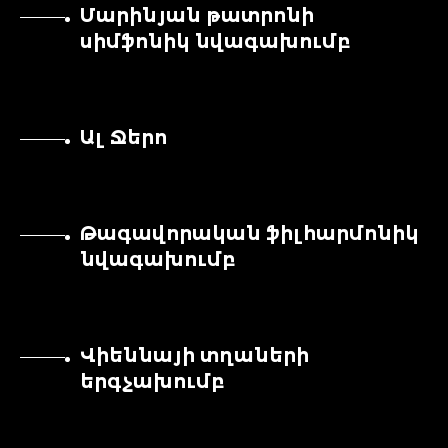
Մարինյան թատրոնի
սիմֆոնիկ նվագախումբ
Ալ Ջերո
Թագավորական ֆիլհարմոնիկ
նվագախումբ
Վիեննայի տղաների
երգչախումբ