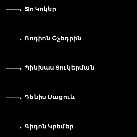
Ջո Կոկեր
Ռոդիոն Շչեդրին
Պինխաս Ցուկերման
Դենիս Մացուև
Գիդոն Կրեմեր