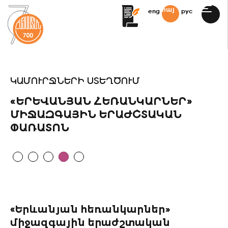
հայ
eng
рус
ԳԱՅԻՆ
ՄԻՋՈՑՆԵՐ
 ՖՈՏՈ/ՏԵՍԱՆՅՈՒԹԵՐ
ԿԱՄՈՒՐՋՆԵՐԻ ՍՏԵՂԾՈՒՄ
ՏՈԳՐԱՖԻԱ
«ԵՐԵՎԱՆՅԱՆ ՀԵՌԱՆԿԱՐՆԵՐ»
ՄԻՋԱԶԳԱՅԻՆ ԵՐԱԺՇՏԱԿԱՆ
ՊԱԳՐՈՒԹՅՈՒՆ
ՓԱՌԱՏՈՆ
 ԳՐԵԳՈՐՅԱՆԻ
ՈՒՍՈՒՄՆԱԿԱՆ
Ն
ՏՈՒԹՅՈՒՆՆԵՐ
 ՕՐԱԿԱՐԳ
«Երևանյան հեռանկարներ»
Ն 2021 – 2041
միջազգային երաժշտական