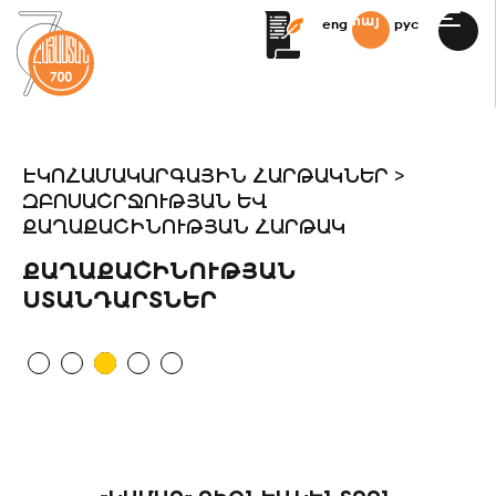
հայ
eng
рус
ՏՈՒԹՅՈՒՆՆԵՐ
 ՕՐԱԿԱՐԳ
ԷԿՈՀԱՄԱԿԱՐԳԱՅԻՆ ՀԱՐԹԱԿՆԵՐ >
Ն 2021 – 2041
ԶԲՈՍԱՇՐՋՈՒԹՅԱՆ ԵՎ
ՔԱՂԱՔԱՇԻՆՈՒԹՅԱՆ ՀԱՐԹԱԿ
 ՀԱՅԿԱԿԱՆԸ»
ՔԱՂԱՔԱՇԻՆՈՒԹՅԱՆ
 STUDIO
ՍՏԱՆԴԱՐՏՆԵՐ
ՄԱՆ
ԱՐՈՒԹՅԱՆ
Մ ԽԱՌԸ
ՍԱՎՈՐՄԱՆ
ՅԻՆ ԿԼԱՍՏԵՐՆԵՐ