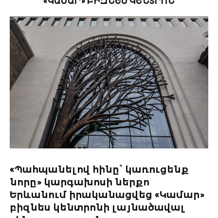
«ԿԱՄԱՐ» ԲԻԶՆԵՍ ԿԵՆՏՐՈՆ
«Պահպանելով հինը՝ կառուցենք
նորը» կարգախոսի ներքո
Երևանում իրականացվեց «Կամար»
բիզնես կենտրոնի լայնածավալ