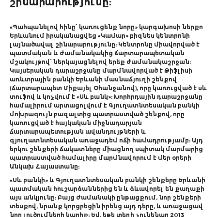
շինարարությունը:
«Պահպանելով հինը՝ կառուցենք նորը» կարգախոսի ներքո
Երևանում իրականացվեց «Կամար» բիզնես կենտրոնի
լայնածավալ շինարարությունը: Կենտրոնը միավորված է
պատմական և ժամանակակից ճարտարապետական
մշակույթով՝ ներկայացնելով երեք ժամանակաշրջան։
Կայսերական դարաշրջանը մարմնավորված է Թիֆլիսի
առևտրային բանկի Երևանի մասնաճյուղի շենքով
(ճարտարապետ Միքայել Օհանջանով), որը կառուցված է սև
տուֆով և կոչվում է «Սև բանկ»։ Խորհրդային դարաշրջանը
համալիրում արտացոլվում է Գյուղատնտեսական բանկի
մոխրագույն բազալտից պատրաստված շենքով, որը
կառուցված է հայկական միջնադարյան
ճարտարապետության ավանդույթների և
գյուղատնտեսական առաջադեմ ոճի համադրությամբ։ Այդ
երկու շենքերի ճակատները միացնող սպիտակ մարմարից
պատրաստված համալիրը մարմնավորում է մեր օրերի
Անկախ Հայաստանը:
«Սև բանկի» և Գյուղատնտեսական բանկի շենքերը Երևանի
պատմական հուշարձաններից են և ձևավորել են քաղաքի
այս անկյունը: Բայց ժամանակի ընթացքում, նոր շենքերի
տեսքով, նրանք կորցրեցին իրենց այդ դերը, և առաջացավ
նոր լուծումների կարիք: Եվ, եթե տեղի չունենար 2013