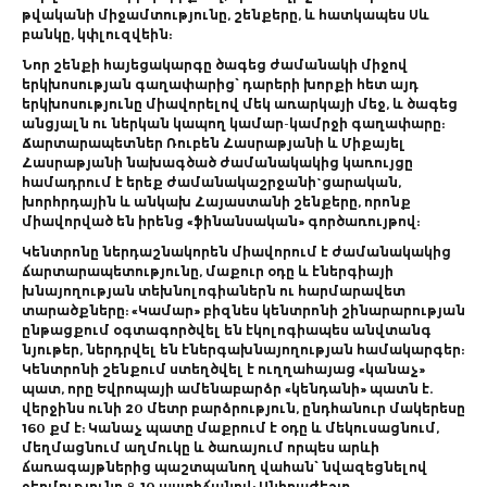
թվականի միջամտությունը, շենքերը, և հատկապես Սև
բանկը, կփլուզվեին:
Նոր շենքի հայեցակարգը ծագեց ժամանակի միջով
երկխոսության գաղափարից՝ դարերի խորքի հետ այդ
երկխոսությունը միավորելով մեկ առարկայի մեջ, և ծագեց
անցյալն ու ներկան կապող կամար-կամրջի գաղափարը:
Ճարտարապետներ Ռուբեն Հասրաթյանի և Միքայել
Հասրաթյանի նախագծած ժամանակակից կառույցը
համադրում է երեք ժամանակաշրջանի`ցարական,
խորհրդային և անկախ Հայաստանի շենքերը, որոնք
միավորված են իրենց «ֆինանսական» գործառույթով:
Կենտրոնը ներդաշնակորեն միավորում է ժամանակակից
ճարտարապետությունը, մաքուր օդը և էներգիայի
խնայողության տեխնոլոգիաներն ու հարմարավետ
տարածքները: «Կամար» բիզնես կենտրոնի շինարարության
ընթացքում օգտագործվել են էկոլոգիապես անվտանգ
նյութեր, ներդրվել են էներգախնայողության համակարգեր:
Կենտրոնի շենքում ստեղծվել է ուղղահայաց «կանաչ»
պատ, որը Եվրոպայի ամենաբարձր «կենդանի» պատն է.
վերջինս ունի 20 մետր բարձրություն, ընդհանուր մակերեսը
160 քմ է: Կանաչ պատը մաքրում է օդը և մեկուսացնում,
մեղմացնում աղմուկը և ծառայում որպես արևի
ճառագայթներից պաշտպանող վահան՝ նվազեցնելով
ջերմությունը 8-10 աստիճանով: Անհրաժեշտ