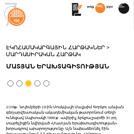
հայ
eng
рус
ԷԿՈՀԱՄԱԿԱՐԳԱՅԻՆ ՀԱՐԹԱԿՆԵՐ >
ՄԱՐԴԱՍԻՐԱԿԱՆ ՀԱՐԹԱԿ
ՄԱՏՅԱՆ ԵՐԱԽՏԱԳԻՏՈՒԹՅԱՆ
2018թ․ նոյեմբերի 28-ին Մոսկվայի Մաքսիմ Գորկու անվան
գեղարվեստական ակադեմիական թատրոնում տեղի
ունեցավ Սպիտակի 1988 թ․ ավերիչ երկրաշարժի 30-րդ
տարելիցին նվիրված «Մատյան Երախտագիտության»
խորագրով արարողությունը։ Այն նախաձեռնել էին
Ռուսաստանում ՀՀ դեսպանությունը, «Ավրորա»