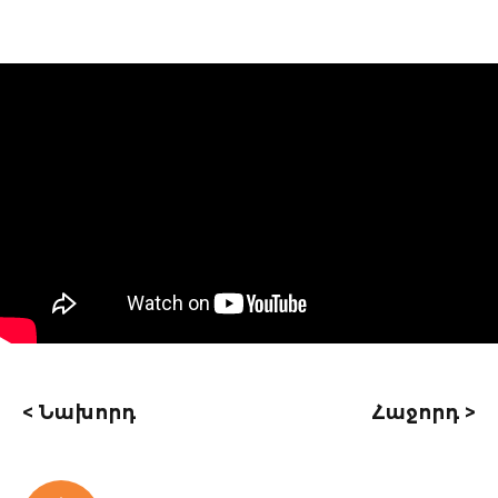
< Նախորդ
Հաջորդ >