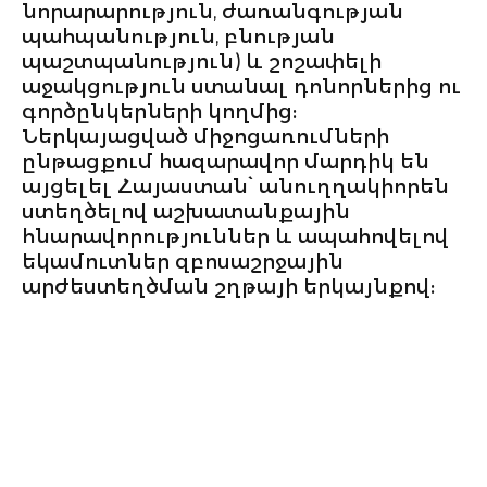
նորարարություն, ժառանգության
պահպանություն, բնության
պաշտպանություն) և շոշափելի
 ԿՐԹՈՒԹՅՈՒՆ
աջակցություն ստանալ դոնորներից ու
գործընկերների կողմից:
 ԳԻՏՈՒԹՅՈՒՆ
Ներկայացված միջոցառումների
| ԱՌԵՎՏՐԱՅՆԱՑՈՒՄ
ընթացքում հազարավոր մարդիկ են
այցելել Հայաստան՝ անուղղակիորեն
ԻԱԿԱՆ ՀԱՐԹԱԿ
ստեղծելով աշխատանքային
հնարավորություններ և ապահովելով
E UTURN
եկամուտներ զբոսաշրջային
ՆԵՐԻ ՍՏԵՂԾՈՒՄ
արժեստեղծման շղթայի երկայնքով:
ՆՅԱՆ
ԱՐՆԵՐ»
ԱՅԻՆ ԵՐԱԺՇՏԱԿԱՆ
Ն
Ա» ՄՐՑԱՆԱԿԻ
ԱՆ ԱՐԱՐՈՂՈՒԹՅՈՒՆ