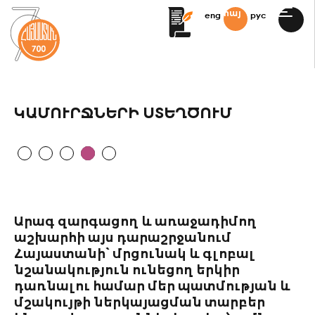
հայ
eng
рус
ՔԱՇԻՆՈՒԹՅԱՆ
ԱՐՏՆԵՐ
Ն ՀԱՐԹԱԿ
ԿԱՄՈՒՐՋՆԵՐԻ ՍՏԵՂԾՈՒՄ
ԻԼԻՋԱՆ
ԻԶ ՀԱՈՒՍ
 ՄԻՋՈՑԱՌՈՒՄՆԵՐ
ԻՆ ԿՈՄԻՏԵ
Արագ զարգացող և առաջադիմող
աշխարհի այս դարաշրջանում
LIJAN IT!
Հայաստանի՝ մրցունակ և գլոբալ
ԱՆԻ ՀԱՄԱՅՆՔԱՅԻՆ
նշանակություն ունեցող երկիր
ՈՆ
դառնալու համար մեր պատմության և
մշակույթի ներկայացման տարբեր
ԹՈՇԱԿՆԵՐ