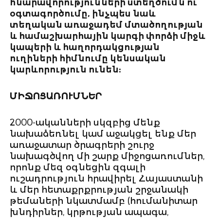
հնարավորությունների ստեղծումն ու
օգտագործումը, ինչպես նաև
0 ԴՊՐՈՑ
տեղական առաջադեմ մտածողության
ՅԹԻ ԵՎ
և համաշխարհային կարգի փորձի միջև
ՈՒԹՅՈՒՆ ՀԱՐԹԱԿ
կապերի և հաղորդակցության
ուղիների հիմնումը կենսական
ՂՈՒԹՅԱՆ
կարևորություն ունեն:
ՆՄԱՆ «ARMENIAN
Y ACT» ՆԱԽԱԳԾԻ
ՄԻՋՈՑԱՌՈՒՄՆԵՐ
ԱՇՆՈՐՀՆԵՐ
ԱՆԻ ԱՐՎԵՍՏՆԵՐԻ
2000-ականների սկզբից մենք
ԳԻԾ
նախաձեռնել կամ աջակցել ենք մեր
առաջատար ծրագրերի շուրջ
ԵԼՈՎ ՍՏԵՂԾԱՐԱՐ
նախագծվող մի շարք միջոցառումներ,
ԵՐԻՆ
որոնք մեզ օգնեցին զգալի
ՆԳՈՒԹՅԱՆ
ուշադրություն հրավիրել Հայաստանի
ԱՌՈՒՑՈՒՄ
և մեր հետաքրքրության շրջանակի
թեմաների նկատմամբ (հումանիտար
ՅԱՆ ԵՎ ԿՐԹՈՒԹՅԱՆ
խնդիրներ, կրթության ապագա,
Կ